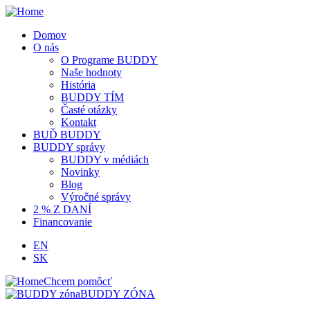
Domov
O nás
O Programe BUDDY
Naše hodnoty
História
BUDDY TÍM
Časté otázky
Kontakt
BUĎ BUDDY
BUDDY správy
BUDDY v médiách
Novinky
Blog
Výročné správy
2 % Z DANÍ
Financovanie
EN
SK
Chcem pomôcť
BUDDY ZÓNA