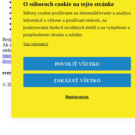
linkedin
O súboroch cookie na tejto stránke
instagram
Daruj
Súbory cookie používame na zhromažďovanie a analýzu
Kontakt
informácií o výkone a používaní stránok, na
Ochrana osobných údajov
poskytovanie funkcií sociálnych médií a na vylepšenie a
Pravidlá cookies
prispôsobenie obsahu a reklám.
Bezpečnosť a ochrana dieťaťa je pre program BUDDY prioritou.
Viac informácií
Ak si dieťa a niekto ti ubližuje, alebo si svedkom násilia, či poznáš
niekoho, kto je násilím ohrozený, prosím, obráť sa na
https://www.stalosato.sk/stalo-sa-mi-to/sme-tu-pre-teba-na-linkach-
dovery/
POVOLIŤ VŠETKO
everybody needs
some
BUDDY
ZAKÁZAŤ VŠETKO
© 2024 PRO VIDA - All rights reserved
Nastavenia