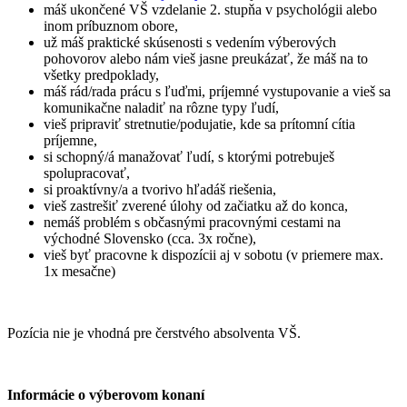
máš ukončené VŠ vzdelanie 2. stupňa v psychológii alebo
inom príbuznom obore,
už máš praktické skúsenosti s vedením výberových
pohovorov alebo nám vieš jasne preukázať, že máš na to
všetky predpoklady,
máš rád/rada prácu s ľuďmi, príjemné vystupovanie a vieš sa
komunikačne naladiť na rôzne typy ľudí,
vieš pripraviť stretnutie/podujatie, kde sa prítomní cítia
príjemne,
si schopný/á manažovať ľudí, s ktorými potrebuješ
spolupracovať,
si proaktívny/a a tvorivo hľadáš riešenia,
vieš zastrešiť zverené úlohy od začiatku až do konca,
nemáš problém s občasnými pracovnými cestami na
východné Slovensko (cca. 3x ročne),
vieš byť pracovne k dispozícii aj v sobotu (v priemere max.
1x mesačne)
Pozícia nie je vhodná pre čerstvého absolventa VŠ.
Informácie o výberovom konaní