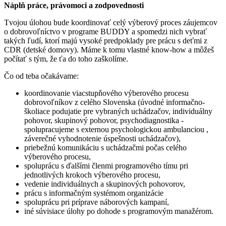
Náplň práce, právomoci a zodpovednosti
Tvojou úlohou bude koordinovať celý výberový proces záujemcov
o dobrovoľníctvo v programe BUDDY a spomedzi nich vybrať
takých ľudí, ktorí majú vysoké predpoklady pre prácu s deťmi z
CDR (detské domovy). Máme k tomu vlastné know-how a môžeš
počítať s tým, že ťa do toho zaškolíme.
Čo od teba očakávame:
koordinovanie viacstupňového výberového procesu
dobrovoľníkov z celého Slovenska (úvodné informačno-
školiace podujatie pre vybraných uchádzačov, individuálny
pohovor, skupinový pohovor, psychodiagnostika -
spolupracujeme s externou psychologickou ambulanciou ,
záverečné vyhodnotenie úspešnosti uchádzačov),
priebežnú komunikáciu s uchádzačmi počas celého
výberového procesu,
spoluprácu s ďalšími členmi programového tímu pri
jednotlivých krokoch výberového procesu,
vedenie individuálnych a skupinových pohovorov,
prácu s informačným systémom organizácie
spoluprácu pri príprave náborových kampaní,
iné súvisiace úlohy po dohode s programovým manažérom.