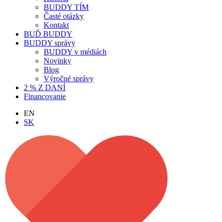
BUDDY TÍM
Časté otázky
Kontakt
BUĎ BUDDY
BUDDY správy
BUDDY v médiách
Novinky
Blog
Výročné správy
2 % Z DANÍ
Financovanie
EN
SK