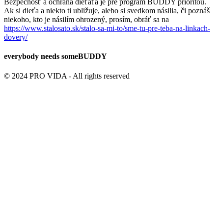
Bezpečnosť a ochrana dieťaťa je pre program BUDDY prioritou.
Ak si dieťa a niekto ti ubližuje, alebo si svedkom násilia, či poznáš
niekoho, kto je násilím ohrozený, prosím, obráť sa na
https://www.stalosato.sk/stalo-sa-mi-to/sme-tu-pre-teba-na-linkach-
dovery/
everybody needs
some
BUDDY
© 2024 PRO VIDA - All rights reserved