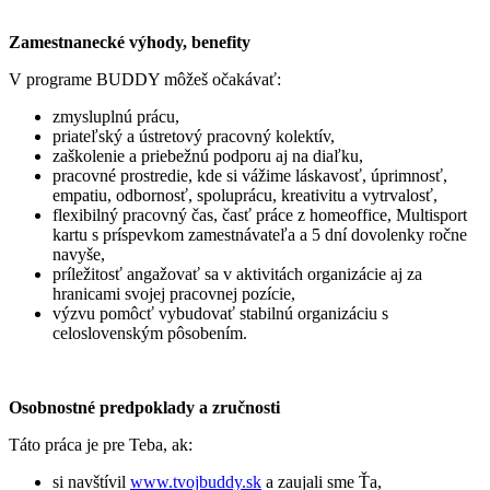
Zamestnanecké výhody, benefity
V programe BUDDY môžeš očakávať:
zmysluplnú prácu,
priateľský a ústretový pracovný kolektív,
zaškolenie a priebežnú podporu aj na diaľku,
pracovné prostredie, kde si vážime láskavosť, úprimnosť,
empatiu, odbornosť, spoluprácu, kreativitu a vytrvalosť,
flexibilný pracovný čas, časť práce z homeoffice, Multisport
kartu s príspevkom zamestnávateľa a 5 dní dovolenky ročne
navyše,
príležitosť angažovať sa v aktivitách organizácie aj za
hranicami svojej pracovnej pozície,
výzvu pomôcť vybudovať stabilnú organizáciu s
celoslovenským pôsobením.
Osobnostné predpoklady a zručnosti
Táto práca je pre Teba, ak:
si navštívil
www.tvojbuddy.sk
a zaujali sme Ťa,