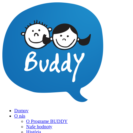
Domov
O nás
O Programe BUDDY
Naše hodnoty
História