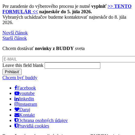
Pre zaradenie do výberového procesu je nutné
vyplniť
>> TENTO
FORMULÁR <<
najneskôr do 5. júla 2026.
Vybraných uchádzačov budeme kontaktovať najneskôr do 8. júla
2026.
Novší článok
Starší článok
Chcem dostávať
novinky z BUDDY
sveta
E-mail
*
Leave this field blank
Chcem byť buddy
Facebook
youtube
linkedin
instagram
Daruj
Kontakt
Ochrana osobných údajov
Pravidlá cookies