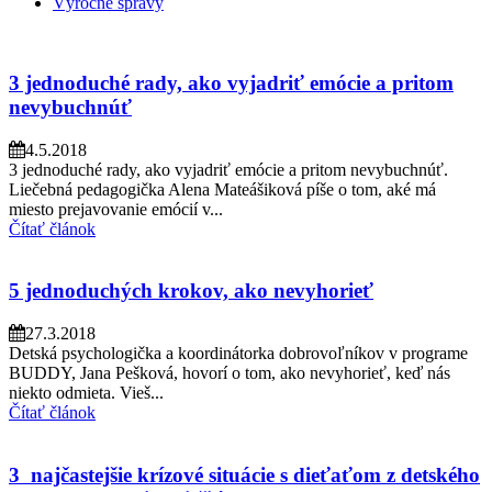
Výročné správy
3 jednoduché rady, ako vyjadriť emócie a pritom
nevybuchnúť
4.5.2018
3 jednoduché rady, ako vyjadriť emócie a pritom nevybuchnúť.
Liečebná pedagogička Alena Mateášiková píše o tom, aké má
miesto prejavovanie emócií v...
Čítať článok
5 jednoduchých krokov, ako nevyhorieť
27.3.2018
Detská psychologička a koordinátorka dobrovoľníkov v programe
BUDDY, Jana Pešková, hovorí o tom, ako nevyhorieť, keď nás
niekto odmieta. Vieš...
Čítať článok
3 najčastejšie krízové situácie s dieťaťom z detského