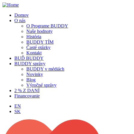
Domov
O nás
O Programe BUDDY
Naše hodnoty
História
BUDDY TÍM
Časté otázky
Kontakt
BUĎ BUDDY
BUDDY správy
BUDDY v médiách
Novinky
Blog
Výročné správy
2 % Z DANÍ
Financovanie
EN
SK