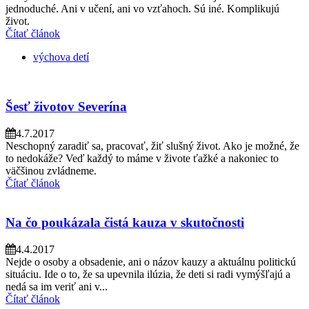
jednoduché. Ani v učení, ani vo vzťahoch. Sú iné. Komplikujú
život.
Čítať článok
výchova detí
Šesť životov Severína
4.7.2017
Neschopný zaradiť sa, pracovať, žiť slušný život. Ako je možné, že
to nedokáže? Veď každý to máme v živote ťažké a nakoniec to
väčšinou zvládneme.
Čítať článok
Na čo poukázala čistá kauza v skutočnosti
4.4.2017
Nejde o osoby a obsadenie, ani o názov kauzy a aktuálnu politickú
situáciu. Ide o to, že sa upevnila ilúzia, že deti si radi vymýšľajú a
nedá sa im veriť ani v...
Čítať článok