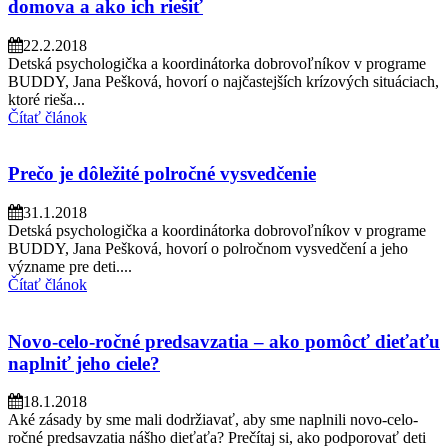
domova a ako ich riešiť
22.2.2018
Detská psychologička a koordinátorka dobrovoľníkov v programe
BUDDY, Jana Pešková, hovorí o najčastejších krízových situáciach,
ktoré rieša...
Čítať článok
Prečo je dôležité polročné vysvedčenie
31.1.2018
Detská psychologička a koordinátorka dobrovoľníkov v programe
BUDDY, Jana Pešková, hovorí o polročnom vysvedčení a jeho
význame pre deti....
Čítať článok
Novo-celo-ročné predsavzatia – ako pomôcť dieťaťu
naplniť jeho ciele?
18.1.2018
Aké zásady by sme mali dodržiavať, aby sme naplnili novo-celo-
ročné predsavzatia nášho dieťaťa? Prečítaj si, ako podporovať deti