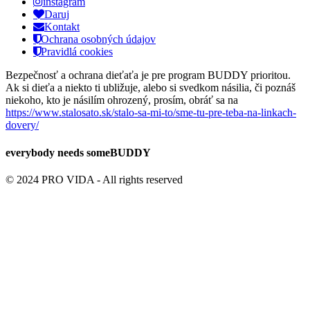
instagram
Daruj
Kontakt
Ochrana osobných údajov
Pravidlá cookies
Bezpečnosť a ochrana dieťaťa je pre program BUDDY prioritou.
Ak si dieťa a niekto ti ubližuje, alebo si svedkom násilia, či poznáš
niekoho, kto je násilím ohrozený, prosím, obráť sa na
https://www.stalosato.sk/stalo-sa-mi-to/sme-tu-pre-teba-na-linkach-
dovery/
everybody needs
some
BUDDY
© 2024 PRO VIDA - All rights reserved