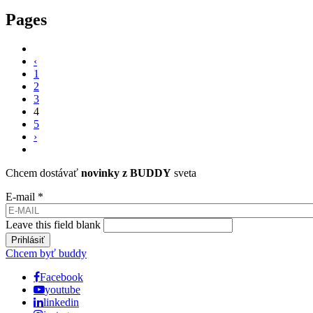
Pages
‹
1
2
3
4
5
›
Chcem dostávať
novinky z BUDDY
sveta
E-mail
*
Leave this field blank
Chcem byť buddy
Facebook
youtube
linkedin